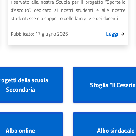
riservato alla nostra Scuola per il progetto “Sportello
d’Ascolto”, dedicato ai nostri studenti e alle nostre
studentesse e a supporto delle famiglie e dei docenti.
Leggi
Pubblicato:
17 giugno 2026
rogetti della scuola
Sfoglia "Il Cesari
Secondaria
Albo online
Albo sindacale