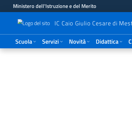
Ministero dell'Istruzione e del Merito
IC Caio Giulio Cesare di Mes
Scuola
Servizi
Novità
Didattica
C