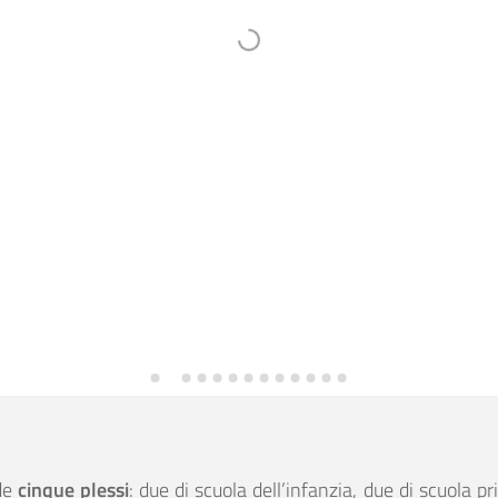
nde
cinque plessi
: due di scuola dell’infanzia, due di scuola p